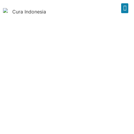
Fiber Optic Service,
Solusi Internet
Berkecepatan Tinggi
BY
CURA INDONESIA