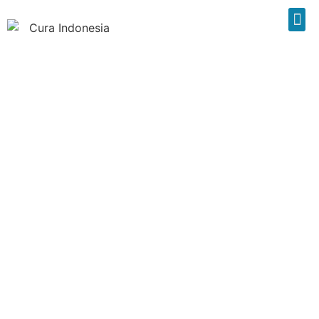
Pentingnya
Menggunakan Jasa
Cleaning Service
Dan Gardener
BY
CURA INDONESIA