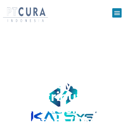
Keunggulan
KatSys™
Distribution
Management
System (DMS)